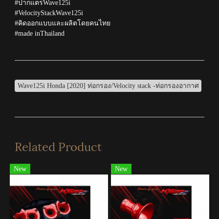
#ปากแตรWave125i
#VelocityStackWave125i
#คิดออกแบบและผลิตโดยคนไทย
#made inThailand
Wave125i Honda [2020] ท่อกรอง/Velocity stack -ท่อกรองอากาศ
Related Product
New
New