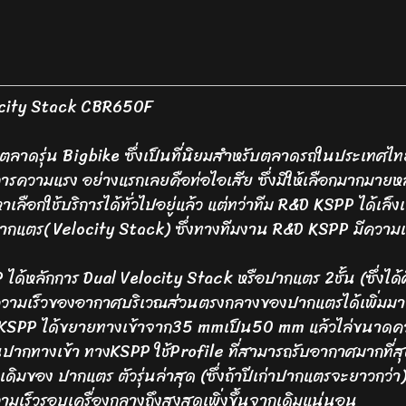
city Stack CBR650F
่มตลาดรุ่น Bigbike ซึ่งเป็นที่นิยมสำหรับตลาดรถในประเทศ
วามแรง อย่างแรกเลยคือท่อไอเสีย ซึ่งมีให้เลือกมากมายหลา
ลือกใช้บริการได้ทั่วไปอยู่แล้ว แต่ทว่าทีม R&D KSPP ได้เล็ง
แตร( Velocity Stack) ซึ่งทางทีมงาน R&D KSPP มีความเชี่ยว
้หลักการ Dual Velocity Stack หรือปากแตร 2ชั้น (ซึ่งได้
มความเร็วของอากาศบริเวณส่วนตรงกลางของปากแตรได้เพิ่มมากข
KSPP ได้ขยายทางเข้าจาก35 mmเป็น50 mm แล้วไล่ขนาดควา
วนปากทางเข้า ทางKSPP ใช้Profile ที่สามารถรับอากาศมากที่
มของ ปากแตร ตัวรุ่นล่าสุด (ซึ่งถ้าปีเก่าปากแตรจะยาวกว่า)
ร็วรอบเครื่องกลางถึงสูงสุดเพิ่งขึ้นจากเดิมแน่นอน