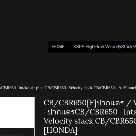
HOME
KSPP HighFlow VelocityStack/
CBR650 -Intake air pipe CB/CBR650 -Velocity stack CB/CBR650 - AirFun
CB/CBR650[F]ปากแตร / Ve
-ปากแตรCB/CBR650 -Inta
Velocity stack CB/CBR65
[HONDA]