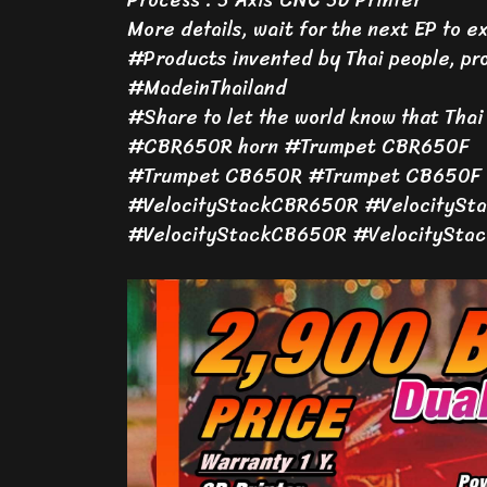
Process : 3 Axis CNC 3D Printer
More details, wait for the next EP to ex
#Products invented by Thai people, pro
#MadeinThailand
#Share to let the world know that Thai 
#CBR650R horn #Trumpet CBR650F
#Trumpet CB650R #Trumpet CB650F
#VelocityStackCBR650R #VelocitySt
#VelocityStackCB650R #VelocitySta