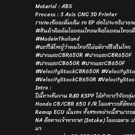
Material : ABS
Process : 3 Axis CNC 3D Printer
รายละเอียดเพิ่มเติม รอ EP ต่อไปจะอธิบายละ
#สินค้าคิดค้นโดยคนไทยผลิตโดยคนไทยเพ
#MadeinThailand
#แชร์ให้โลกรู้ว่าคนไทยก็ไม่แพ้ชาติใดในโลก
#ปากแตรCBR650R #ปากแตรCBR650F
#ปากแตรCB650R #ปากแตรCB650F
#VelocityStackCBR650R #VelocitySt
#VelocityStackCB650R #VelocitySta
Intro :
ปีนี้ทางทีมงาน R&D KSPP ได้ทำการวิจัยกลุ
Honda CB/CBR 650 F/R โดยสาวกที่ต้องการค
Remap ECU นั้นเอง ทั้งสองอย่างนี้สามารถหาเ
NA คือทางเข้าอากาศ (Intake) โดยเฉพาะ ปาก
มา