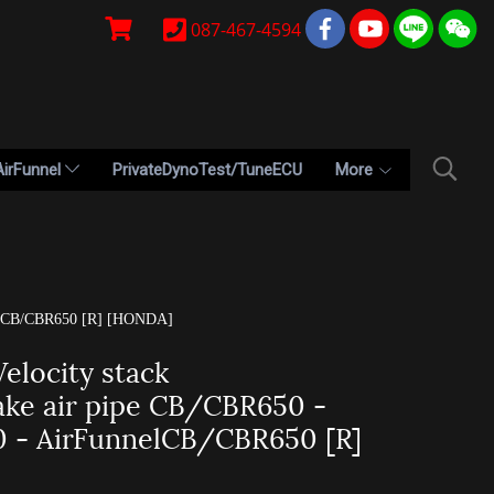
087-467-4594
AirFunnel
PrivateDynoTest/TuneECU
More
nelCB/CBR650 [R] [HONDA]
locity stack
ke air pipe CB/CBR650 -
0 - AirFunnelCB/CBR650 [R]