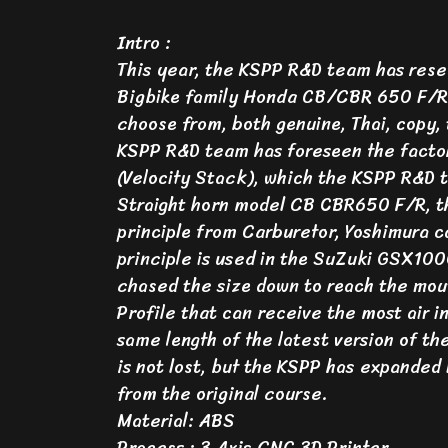
Intro :
This year, the KSPP R&D team has resea
Bigbike family Honda CB/CBR 650 F/R by
choose from, both genuine, Thai, copy, 
KSPP R&D team has foreseen the factors
(Velocity Stack), which the KSPP R&D t
Straight horn model CB CBR650 F/R, the
principle from Carburetor, Yoshimura ca
principle is used in the SuZuki GSX10
chased the size down to reach the mouth
Profile that can receive the most air i
same length of the latest version of the
is not lost, but the KSPP has expanded
from the original course.
Material: ABS