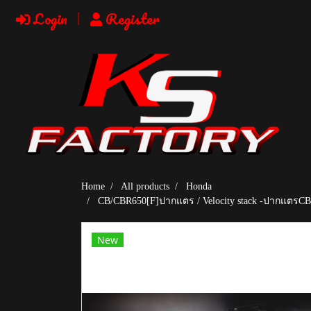
Login
Register
Home
All products
Honda
CB/CBR650[F]ปากแตร / Velocity stack -ปากแตรCB/
New