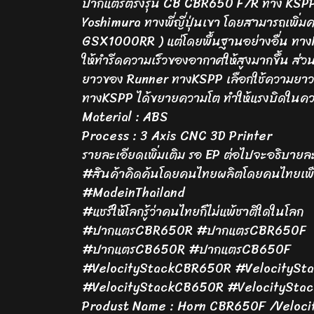
ปากแตรตรงรุ่น CB CBR650 F/R ทาง KSPP ได
Yoshimura ทางพี่ญี่ปุ่นเขา โดยสามารถเพิ่
GSX1000RR ) แต่โดยพื้นฐานอย่างอื่น ทาง
ให้ทำรีดความเร็วของอากาศให้สูงมากขึ้น ส่
ยาวของ Runner ทางKSPP เลือกใช้ความยาวเดิ
ทางKSPP ได้ขยายความโต ทำให้แรงบิดในความเ
Material : ABS
Process : 3 Axis CNC 3D Printer
รายละเอียดเพิ่มเติม รอ EP ต่อไปจะอธิบายละ
#สินค้าคิดค้นโดยคนไทยผลิตโดยคนไทยเพ
#MadeinThailand
#แชร์ให้โลกรู้ว่าคนไทยก็ไม่แพ้ชาติใดในโลก
#ปากแตรCBR650R #ปากแตรCBR650F
#ปากแตรCB650R #ปากแตรCB650F
#VelocityStackCBR650R #VelocitySt
#VelocityStackCB650R #VelocitySta
Produst Name : Horn CBR650F /Veloc