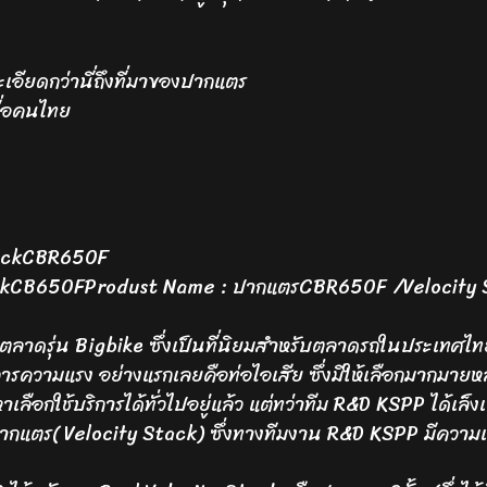
เอียดกว่านี่ถึงที่มาของปากแตร
ื่อคนไทย
ackCBR650F
ckCB650FProdust Name : ปากแตรCBR650F /Velocity
่มตลาดรุ่น Bigbike ซึ่งเป็นที่นิยมสำหรับตลาดรถในประเทศ
วามแรง อย่างแรกเลยคือท่อไอเสีย ซึ่งมีให้เลือกมากมายหลา
ลือกใช้บริการได้ทั่วไปอยู่แล้ว แต่ทว่าทีม R&D KSPP ได้เล็ง
แตร( Velocity Stack) ซึ่งทางทีมงาน R&D KSPP มีความเชี่ยว