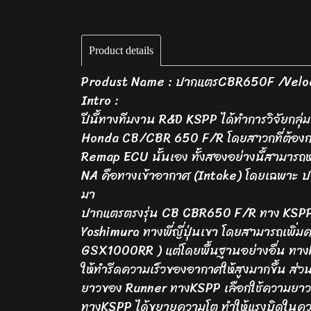
Product details
Produst Name : ปากแตรCBR650F /Velo
Intro :
ปีนี้ทางทีมงาน R&D KSPP ได้ทำการวิจัยกลุ
Honda CB/CBR 650 F/R โดยสาวกที่ต้องการค
Remap ECU นั้นเอง ทั้งสองอย่างนี้สามารถหาเ
NA คือทางเข้าอากาศ (Intake) โดยเฉพาะ ปาก
มา
ปากแตรตรงรุ่น CB CBR650 F/R ทาง KSPP ได
Yoshimura ทางพี่ญี่ปุ่นเขา โดยสามารถเพิ่
GSX1000RR ) แต่โดยพื้นฐานอย่างอื่น ทาง
ให้ทำรีดความเร็วของอากาศให้สูงมากขึ้น ส่
ยาวของ Runner ทางKSPP เลือกใช้ความยาวเดิ
ทางKSPP ได้ขยายความโต ทำให้แรงบิดในความเ