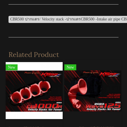
CBR500 ปากแตร/ Velocity stack -ปากแตรCBR500 -Intake air pipe CB
Related Product
New
New