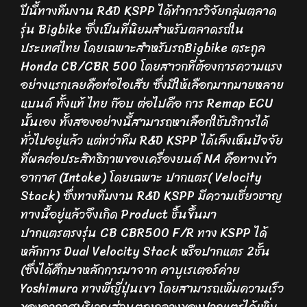
ปีนี้ทางทีมงาน R&D KSPP ได้ทำการวิจัยกลุ่มตลาด
รุ่น Bigbike ซึ่งเป็นที่นิยมสำหรับตลาดรถใน
ประเทศไทย โดยเฉพาะสำหรับรถBigbike ตระกูล
Honda CB/CBR 500 โดยสาวกที่ต้องการความแรง
อย่างแรกเลยคือท่อไอเสีย ซึ่งมีให้เลือกมากมายหลาย
แบนด์ ทั้งแท้ ไทย ก๊อบ ต่อไปคือ การ Remap ECU
นั้นเอง ทั้งสองอย่างนี้สามารถหาเลือกใช้บริการได้
ทั่วไปอยู่แล้ว แต่ทว่าทีม R&D KSPP ได้เล็งเห็นปัจจัย
ที่ผลต่อประสิทธิภาพของเครื่องยนต์ NA คือทางเข้า
อากาศ (Intake) โดยเฉพาะ ปากแตร( Velocity
Stack) ซึ่งทางทีมงาน R&D KSPP มีความเชี่ยวชาญ
ทางนี้อยู่แล้วจึงเกิด Product ชิ้นขึ้นมา
ปากแตรตรงรุ่น CB CBR500 F/R ทาง KSPP ได้
หลักการ Dual Velocity Stack หรือปากแตร 2ชั้น
(ซึ่งได้ศึกษาหลักการมาจาก คาบูเรเตอร์ค่าย
Yoshimura ทางพี่ญี่ปุ่นเขา โดยสามารถเพิ่มความเร็ว
ของอากาศบริเวณส่วนตรงกลางของปากแตรได้เพิ่ม