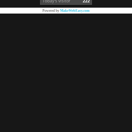
Online
16
Powered by
MakeWebEasy.com